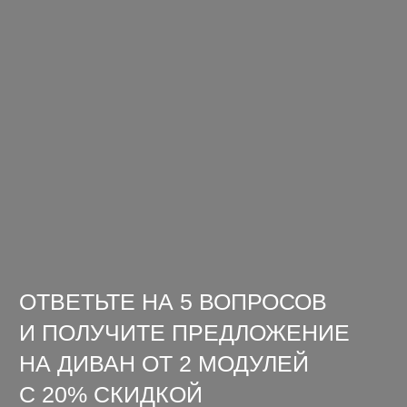
ЗАЯВКА НА РАСЧЕТ
МЕНЮ
КОНТАКТЫ
Каталог
8 (495) 120-46-28
Дизайнерам
zakaz@bon.one
Контакты
АДРЕСА
Центральный офис
г. Одинцово, бульвар Маршала Крылова, д. 25А, пом. 9
Производство
г. Москва, ул. Витебская, 9, строение 6
Политика конфиденциальности
© 2024. Все права защищены