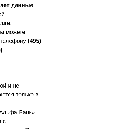
ает данные
ой
cure.
Вы можете
 телефону
(495)
)
ой и не
ются только в
.
«Альфа-Банк».
 с