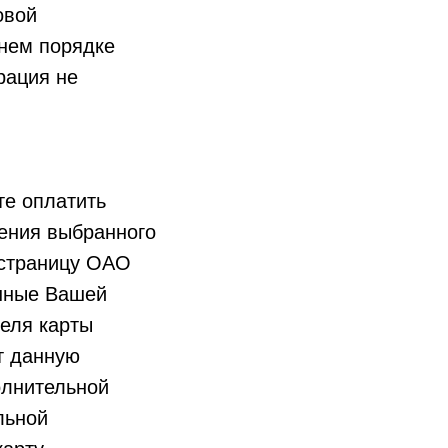
овой
ннем порядке
рация не
те оплатить
дения выбранного
 страницу ОАО
анные Вашей
еля карты
т данную
олнительной
льной