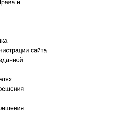
Права и
ика
нистрации сайта
еданной
елях
зрешения
зрешения