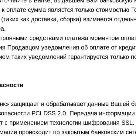
точняйте в Банке, выдавшем Вам банковскую к
к оплате сумма является только стоимостью Т
 (таких как доставка, сборка) взимается отдель
а.
ктронными средствами платежа моментом оплат
ия Продавцом уведомления об оплате от креди
ием таких уведомлений гарантируется только 
асности
к» защищает и обрабатывает данные Вашей ба
зопасности PCI DSS 2.0. Передача информации
т с применением технологии шифрования SSL
мации происходит по закрытым банковским се