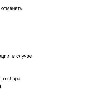
 отменять
ции, в случае
ого сбора
и