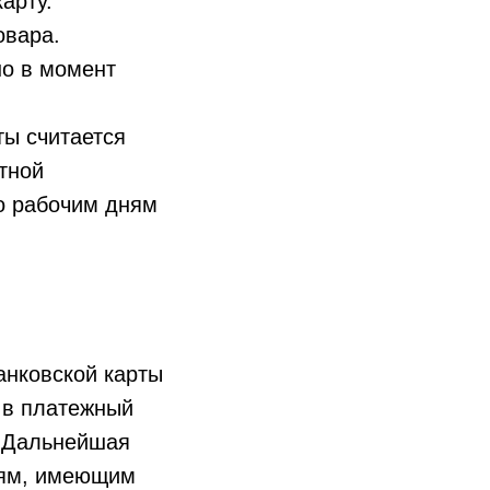
арту.
овара.
но в момент
ы считается
тной
по рабочим дням
нковской карты
 в платежный
. Дальнейшая
тям, имеющим