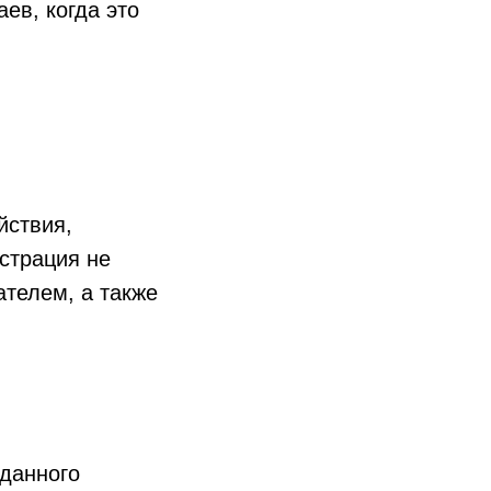
ев, когда это
йствия,
истрация не
телем, а также
 данного