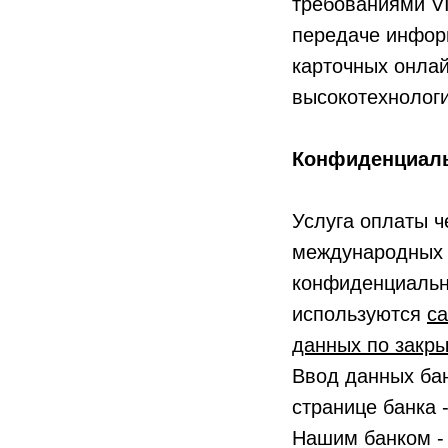
требованиями VI
передаче инфор
карточных онлай
высокотехнолог
Конфиденциал
Услуга оплаты ч
международных 
конфиденциально
используются
с
данных по закр
Ввод данных ба
странице банка 
Нашим банком -